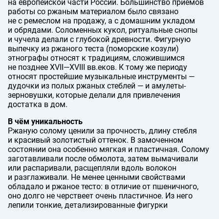
на европейской части России. Большинство приёмов
работы со ржаным материалом было связано
не с ремеслом на продажу, а с домашним укладом
и обрядами. Соломенных кукол, ритуальные снопы
и чучела делали с глубокой древности. Фигурную
выпечку из ржаного теста (поморские козули)
этнографы относят к традициям, сложившимся
не позднее
XVII—XVIII вв.
еков. К тому же периоду
относят простейшие музыкальные инструменты —
дудочки из полых ржаных стеблей — и амулеты-
зерновушки, которые делали для привлечения
достатка в дом.
В чём уникальность
Ржаную солому ценили за прочность, длину стебля
и красивый золотистый оттенок. В замоченном
состоянии она особенно мягкая и пластичная. Солому
заготавливали после обмолота, затем вымачивали
или распаривали, расщепляли вдоль волокон
и разглаживали. Не менее ценными свойствами
обладало и ржаное тесто: в отличие от пшеничного,
оно долго не черствеет очень пластичное. Из него
лепили тонкие, детализированные фигурки