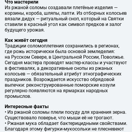
Что мастерили
Из ржаной соломы создавали плетёные изделия —
корзины, короба, шляпы, лапти. Из отборных колосьев
вязали дидух — ритуальный сноп, который на Святки
ставили в красный угол как символ предков и залог
будущего урожая.
Как живёт сегодня
Традиции соломоплетения сохранились в регионах,
где рожь исторически была основой земледелия:
на Русском Севере, в Центральной России, Поволжье.
Сегодня мастера проводят мастер-классы и участвуют
в фестивалях, а декоративные снопы из ржаных
колосьев — обязательный атрибут этнографических
праздников. Возрождается искусство обрядовой
выпечки: реконструированные поморские козули
регулярно появляются на ярмарках народных
промыслов.
Интересные факты
• Из ржаной соломы плели посуду для хранения зерна.
Существовало поверье, что мыши её не трогают.
• Ржаная мука обладает бактерицидными свойствами.
Благодаря этому фигурки-мукосольки не плесневеют