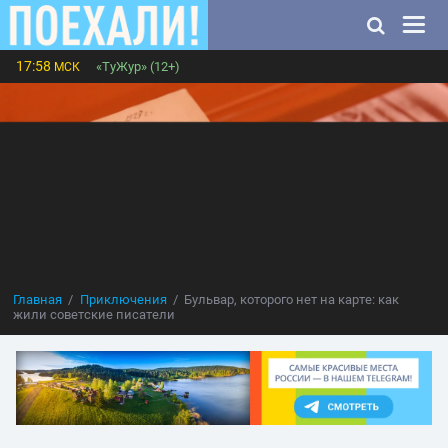
17:58
«ТуЖур» (12+)
МСК
Главная
Приключения
Бульвар, которого нет на карте: как
жили советские писатели