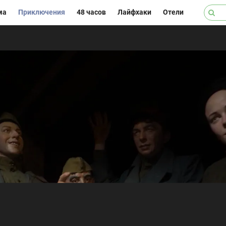
ма
Приключения
48 часов
Лайфхаки
Отели