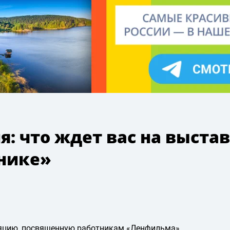
: что ждет вас на выста
нике»
ляцию, посвященную работникам «Ленфильма»