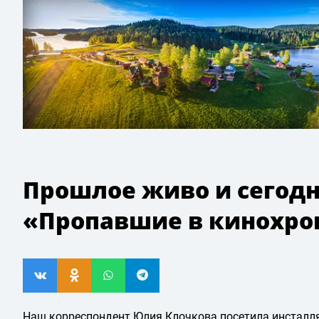
Прошлое живо и сегодня
«Пропавшие в кинохро
Наш корреспондент Юлия Клочкова посетила инстал