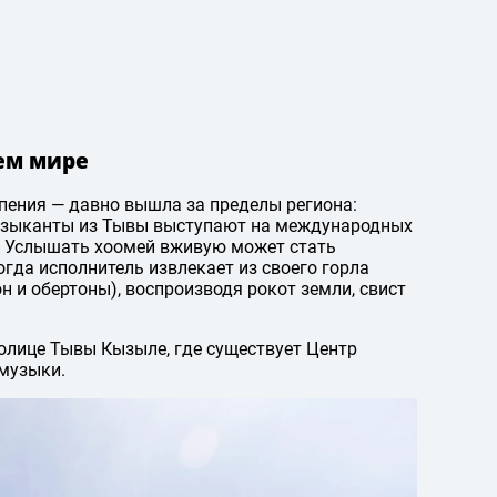
сем мире
пения — давно вышла за пределы региона:
узыканты из Тывы выступают на международных
. Услышать хоомей вживую может стать
огда исполнитель извлекает из своего горла
 и обертоны), воспроизводя рокот земли, свист
олице Тывы Кызыле, где существует Центр
 музыки.