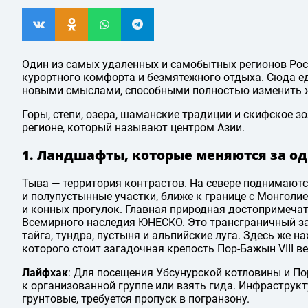
Один из самых удаленных и самобытных регионов Рос
курортного комфорта и безмятежного отдыха. Сюда ед
новыми смыслами, способными полностью изменить 
Горы, степи, озера, шаманские традиции и скифское з
регионе, который называют центром Азии.
1. Ландшафты, которые меняются за од
Тыва — территория контрастов. На севере поднимаются
и полупустынные участки, ближе к границе с Монголие
и конных прогулок. Главная природная достопримечат
Всемирного наследия ЮНЕСКО. Это трансграничный за
тайга, тундра, пустыня и альпийские луга. Здесь же н
которого стоит загадочная крепость Пор-Бажын VIII ве
Лайфхак
: Для посещения Убсунурской котловины и П
к организованной группе или взять гида. Инфраструк
грунтовые, требуется пропуск в погранзону.