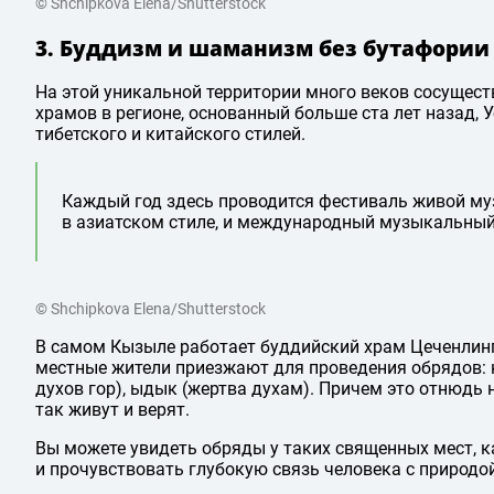
© Shchipkova Elena/Shutterstock
3. Буддизм и шаманизм без бутафории
На этой уникальной территории много веков сосущес
храмов в регионе, основанный больше ста лет назад, 
тибетского и китайского стилей.
Каждый год здесь проводится фестиваль живой муз
в азиатском стиле, и международный музыкальный
© Shchipkova Elena/Shutterstock
В самом Кызыле работает буддийский храм Цеченлинг,
местные жители приезжают для проведения обрядов: к
духов гор), ыдык (жертва духам). Причем это отнюдь 
так живут и верят.
Вы можете увидеть обряды у таких священных мест, ка
и прочувствовать глубокую связь человека с природой