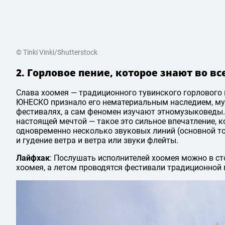
© Tinki Vinki/Shutterstock
2. Горловое пение, которое знают во в
Слава хоомея — традиционного тувинского горлового 
ЮНЕСКО признало его нематериальным наследием, м
фестивалях, а сам феномен изучают этномузыковеды
настоящей мечтой — такое это сильное впечатление, к
одновременно несколько звуковых линий (основной тон
и гудение ветра и ветра или звуки флейты.
Лайфхак
: Послушать исполнителей хоомея можно в ст
хоомея, а летом проводятся фестивали традиционной