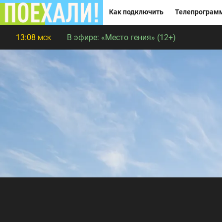
Как подключить
Телепрограм
13:08
В эфире:
«Место гения» (12+)
МСК