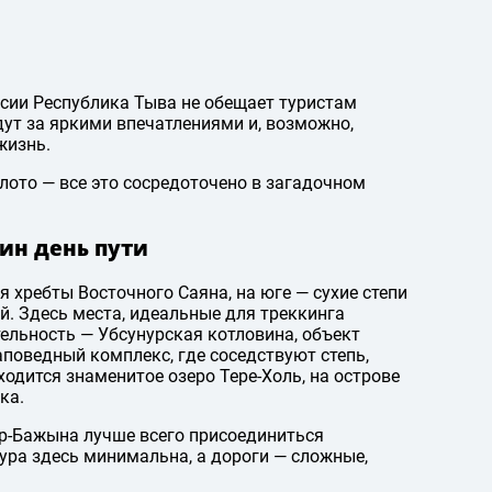
сии Республика Тыва не обещает туристам
ут за яркими впечатлениями и, возможно,
жизнь.
олото — все это сосредоточено в загадочном
ин день пути
 хребты Восточного Саяна, на юге — сухие степи
й. Здесь места, идеальные для треккинга
ельность — Убсунурская котловина, объект
поведный комплекс, где соседствуют степь,
аходится знаменитое озеро Тере-Холь, на острове
ка.
ор-Бажына лучше всего присоединиться
тура здесь минимальна, а дороги — сложные,