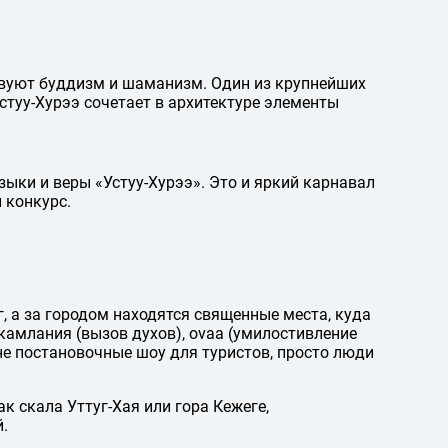
твуют буддизм и шаманизм. Один из крупнейших
Устуу-Хурээ сочетает в архитектуре элементы
ыки и веры «Устуу-Хурээ». Это и яркий карнавал
 конкурс.
 а за городом находятся священные места, куда
амлания (вызов духов), ovaa (умилостивление
не постановочные шоу для туристов, просто люди
к скала Уттуг-Хая или гора Кежеге,
.