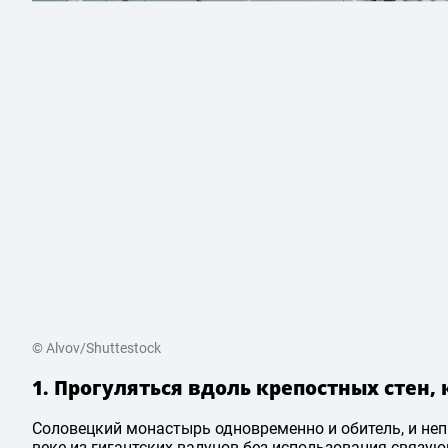
© Alvov/Shuttestock
1. Прогуляться вдоль крепостных стен,
Соловецкий монастырь одновременно и обитель, и непр
веке из гигантских валунов без использования связу