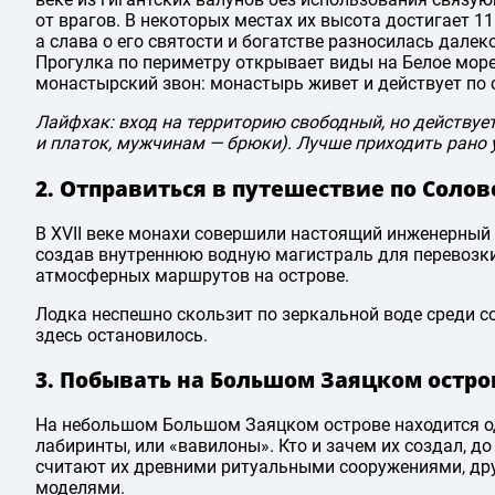
от врагов. В некоторых местах их высота достигает 
а слава о его святости и богатстве разносилась далек
Прогулка по периметру открывает виды на Белое море 
монастырский звон: монастырь живет и действует по
Лайфхак: вход на территорию свободный, но действу
и платок, мужчинам — брюки). Лучше приходить рано у
2. Отправиться в путешествие по Соло
В XVII веке монахи совершили настоящий инженерный 
создав внутреннюю водную магистраль для перевозки 
атмосферных маршрутов на острове.
Лодка неспешно скользит по зеркальной воде среди со
здесь остановилось.
3. Побывать на Большом Заяцком остро
На небольшом Большом Заяцком острове находится о
лабиринты, или «вавилоны». Кто и зачем их создал, до
считают их древними ритуальными сооружениями, д
моделями.