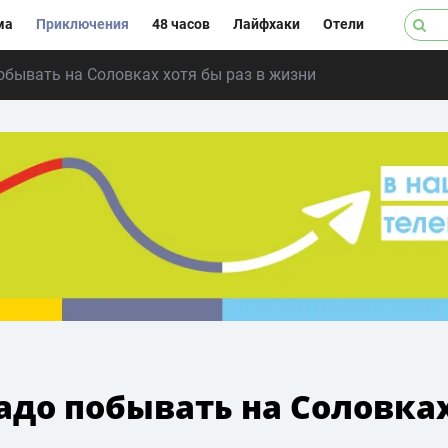
ма
Приключения
48 часов
Лайфхаки
Отели
обывать на Соловках хотя бы раз в жизни
адо побывать на Соловка