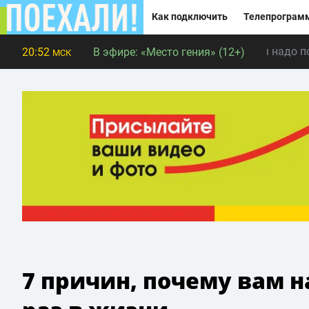
Как подключить
Телепрограм
Главная
Приключения
7 причин, почему вам надо п
20:52
В эфире:
«Место гения» (12+)
МСК
7 причин, почему вам н