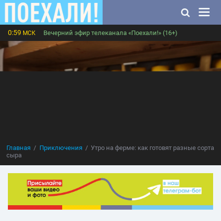
0:59
Вечерний эфир телеканала «Поехали!» (16+)
МСК
Главная
Приключения
Утро на ферме: как готовят разные сорта
сыра