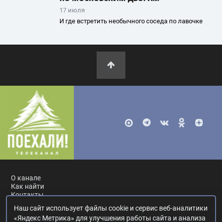
17 июля
И где встретить необычного соседа по лавочке
О канале
Как найти
Контакты
Наш сайт использует файлы cookie и сервис веб-аналитики
Россия, Москва, ул. Ак. Королёва, 19.
+7 495 617-55-80
.
«Яндекс Метрика» для улучшения работы сайта и анализа