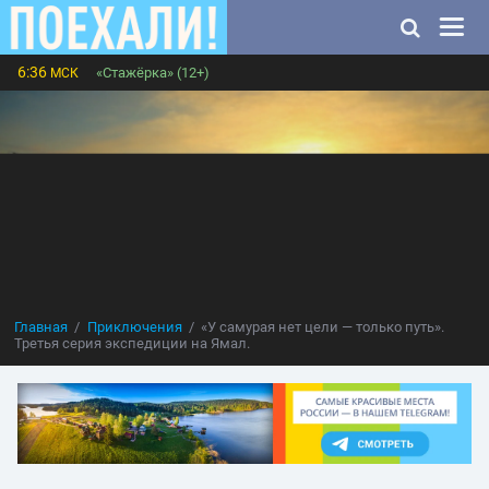
6:36
«Стажёрка» (12+)
МСК
Главная
Приключения
«У самурая нет цели — только путь».
Третья серия экспедиции на Ямал.