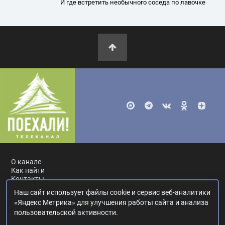
И где встретить необычного соседа по лавочке
О канале
Как найти
Контакты
Наш сайт использует файлы cookie и сервис веб-аналитики
Россия, Москва, ул. Ак. Королёва, 19.
+7 495 617-55-80
.
«Яндекс Метрика» для улучшения работы сайта и анализа
info@poehali.tv
.
пользовательской активности.
16+