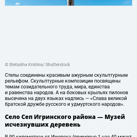
© Stetiukha Kristina/ Shutterstock
Стелы соединены красивым ажурным скульптурным
рельефом. Скульптурные композиции посвящены
темам созидательного труда, мира, единства
и равенства народов. А на боковых крыльях пилонов
высечена на двух языках надпись — «Слава великой
братской дружбе русского и удмуртского народов».
Село Сеп Игринского района — Музей
исчезнувших деревень
В 90 километрах от Ижевска (примерно 1 час 40 минут