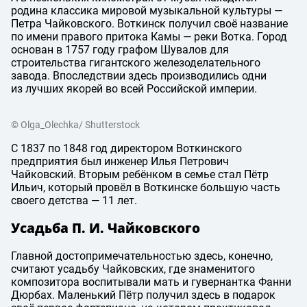
родина классика мировой музыкальной культуры —
Петра Чайковского. Воткинск получил своё название
по имени правого притока Камы — реки Вотка. Город
основан в 1757 году графом Шувалов для
строительства гигантского железоделательного
завода. Впоследствии здесь производились одни
из лучших якорей во всей Российской империи.
© Olga_Olechka/ Shutterstock
С 1837 по 1848 год директором Воткинского
предприятия был инженер Илья Петрович
Чайковский. Вторым ребёнком в семье стал Пётр
Ильич, который провёл в Воткинске большую часть
своего детства — 11 лет.
Усадьба П. И. Чайковского
Главной достопримечательностью здесь, конечно,
считают усадьбу Чайковских, где знаменитого
композитора воспитывали мать и гувернантка Фанни
Дюрбах. Маленький Пётр получил здесь в подарок