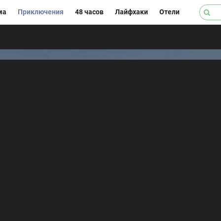
ма
Приключения
48 часов
Лайфхаки
Отели