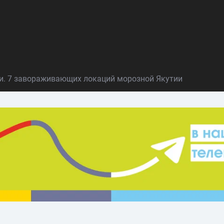
и. 7 завораживающих локаций морозной Якутии