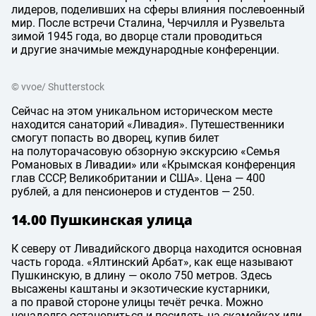
лидеров, поделивших на сферы влияния послевоенный
мир. После встречи Сталина, Черчилля и Рузвельта
зимой 1945 года, во дворце стали проводиться
и другие значимые международные конференции.
© vvoe/ Shutterstock
Сейчас на этом уникальном историческом месте
находится санаторий «Ливадия». Путешественники
смогут попасть во дворец, купив билет
на полуторачасовую обзорную экскурсию «Семья
Романовых в Ливадии» или «Крымская конференция
глав СССР, Великобритании и США». Цена — 400
рублей, а для пенсионеров и студентов — 250.
14.00 Пушкинская улица
К северу от Ливадийского дворца находится основная
часть города. «Ялтинский Арбат», как еще называют
Пушкинскую, в длину — около 750 метров. Здесь
высажены каштаны и экзотические кустарники,
а по правой стороне улицы течёт речка. Можно
ненадолго остановиться и посидеть на скамейках или