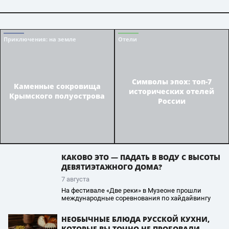
Приключения
: на земле
Отели
Символы эпох: топ-7
Каменные сокровища
исторических отелей
Крымского полуострова
России
КАКОВО ЭТО — ПАДАТЬ В ВОДУ С ВЫСОТЫ
ДЕВЯТИЭТАЖНОГО ДОМА?
7 августа
На фестивале «Две реки» в Музеоне прошли
международные соревнования по хайдайвингу
НЕОБЫЧНЫЕ БЛЮДА РУССКОЙ КУХНИ,
КОТОРЫЕ ВЫ ТОЧНО НЕ ПРОБОВАЛИ