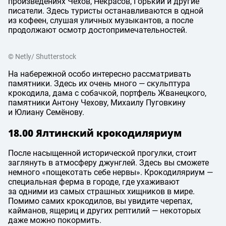
произведениях Чехов, Некрасов, Горький и другие
писатели. Здесь туристы останавливаются в одной
из кофеен, слушая уличных музыкантов, а после
продолжают осмотр достопримечательностей.
© Netly/ Shutterstock
На набережной особо интересно рассматривать
памятники. Здесь их очень много — скульптура
крокодила, дама с собачкой, портфель Жванецкого,
памятники Антону Чехову, Михаилу Пуговкину
и Юлиану Семёнову.
18.00 Ялтинский крокодиляриум
После насыщенной исторической прогулки, стоит
заглянуть в атмосферу джунглей. Здесь вы сможете
немного «пощекотать себе нервы». Крокодиляриум —
специальная ферма в городе, где ухаживают
за одними из самых страшных хищников в мире.
Помимо самих крокодилов, вы увидите черепах,
кайманов, ящериц и других рептилий — некоторых
даже можно покормить.