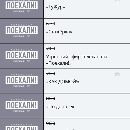
«ТуЖур»
6:30
«Стажёрка»
7:00
Утренний эфир телеканала
«Поехали!»
7:30
«КАК ДОМОЙ!»
8:30
«По дороге»
9:30