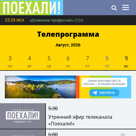
23:29
«Дневники профессий» (12+)
МСК
Телепрограмма
Август, 2026
3
4
5
6
7
8
9
пн
вт
ср
чт
пт
сб
вс
5:30
Утренний эфир телеканала
«Поехали!»
6:00