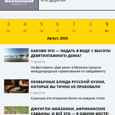
«По дороге»
3
4
5
6
7
8
9
пн
вт
ср
чт
пт
сб
вс
Август, 2026
КАКОВО ЭТО — ПАДАТЬ В ВОДУ С ВЫСОТЫ
ДЕВЯТИЭТАЖНОГО ДОМА?
7 августа
На фестивале «Две реки» в Музеоне прошли
международные соревнования по хайдайвингу
НЕОБЫЧНЫЕ БЛЮДА РУССКОЙ КУХНИ,
КОТОРЫЕ ВЫ ТОЧНО НЕ ПРОБОВАЛИ
6 августа
А раньше эти угощения были на каждом столе
ДЖУНГЛИ АМАЗОНКИ, АФРИКАНСКИЕ
САВАННЫ, И ВСЁ ЭТО — В ОДНОМ МЕСТЕ!