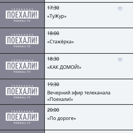
17:30
«ТуЖур»
18:00
«Стажёрка»
18:30
«КАК ДОМОЙ!»
19:30
Вечерний эфир телеканала
«Поехали!»
20:00
«По дороге»