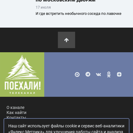
17 июля
И где встретить необычного соседа по лавочке
О канале
Как найти
Контакты
Наш сайт использует файлы cookie и сервис веб-аналитики
Россия, Москва, ул. Ак. Королёва, 19.
+7 495 617-55-80
.
«Яндекс Метрика» для улучшения работы сайта и анализа