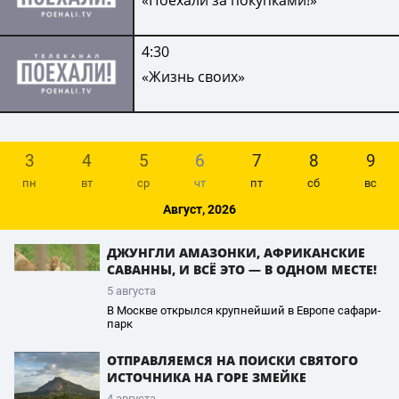
«Поехали за покупками!»
4:30
«Жизнь своих»
3
4
5
6
7
8
9
пн
вт
ср
чт
пт
сб
вс
Август, 2026
ДЖУНГЛИ АМАЗОНКИ, АФРИКАНСКИЕ
САВАННЫ, И ВСЁ ЭТО — В ОДНОМ МЕСТЕ!
5 августа
В Москве открылся крупнейший в Европе сафари-
парк
ОТПРАВЛЯЕМСЯ НА ПОИСКИ СВЯТОГО
ИСТОЧНИКА НА ГОРЕ ЗМЕЙКЕ
4 августа