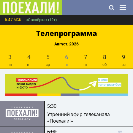
6:47
«Стажёрка» (12+)
МСК
Телепрограмма
Август, 2026
3
4
5
6
7
8
9
пн
вт
ср
чт
пт
сб
вс
5:30
Утренний эфир телеканала
«Поехали!»
6:00