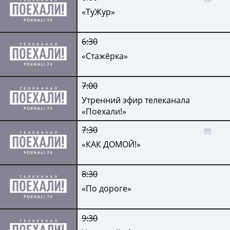
«ТуЖур»
6:30
«Стажёрка»
7:00
Утренний эфир телеканала
«Поехали!»
7:30
«КАК ДОМОЙ!»
8:30
«По дороге»
9:30