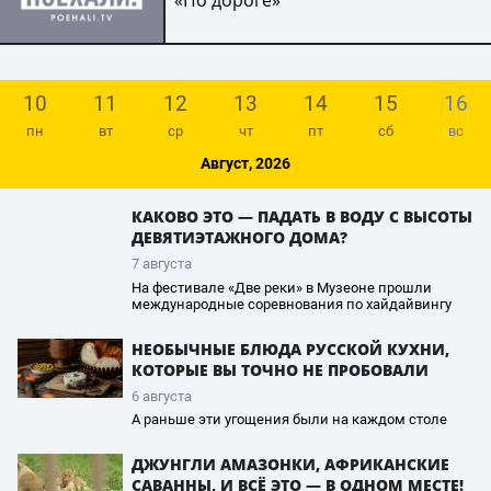
«По дороге»
10
11
12
13
14
15
16
пн
вт
ср
чт
пт
сб
вс
Август, 2026
КАКОВО ЭТО — ПАДАТЬ В ВОДУ С ВЫСОТЫ
ДЕВЯТИЭТАЖНОГО ДОМА?
7 августа
На фестивале «Две реки» в Музеоне прошли
международные соревнования по хайдайвингу
НЕОБЫЧНЫЕ БЛЮДА РУССКОЙ КУХНИ,
КОТОРЫЕ ВЫ ТОЧНО НЕ ПРОБОВАЛИ
6 августа
А раньше эти угощения были на каждом столе
ДЖУНГЛИ АМАЗОНКИ, АФРИКАНСКИЕ
САВАННЫ, И ВСЁ ЭТО — В ОДНОМ МЕСТЕ!