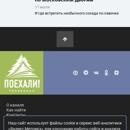
17 июля
И где встретить необычного соседа по лавочке
О канале
Как найти
Контакты
Наш сайт использует файлы cookie и сервис веб-аналитики
Россия, Москва, ул. Ак. Королёва, 19.
+7 495 617-55-80
.
«Яндекс Метрика» для улучшения работы сайта и анализа