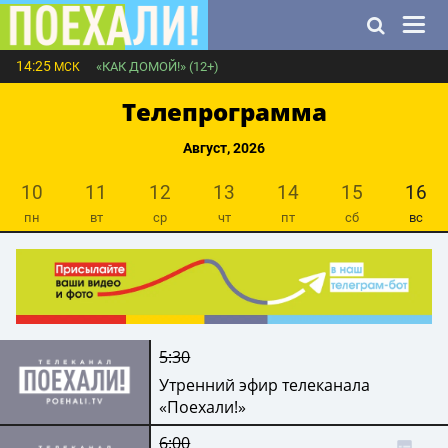
14:25
«КАК ДОМОЙ!» (12+)
МСК
Телепрограмма
Август, 2026
10
11
12
13
14
15
16
пн
вт
ср
чт
пт
сб
вс
5:30
Утренний эфир телеканала
«Поехали!»
6:00