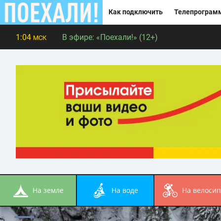
Как подключить
Телепрограм
1:04
В эфире:
«Поехали!» (12+)
МСК
на земле
на воде
на велоси