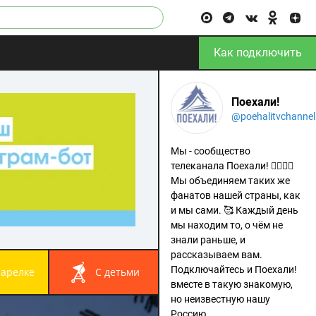
Как подключить
Поехали!
@poehalitvchannel
Мы - сообщество
телеканала Поехали! 🙋‍♂️🙋‍♀️
Мы объединяем таких же
фанатов нашей страны, как
и мы сами. 🥰 Каждый день
мы находим то, о чём не
знали раньше, и
рассказываем вам.
Подключайтесь и Поехали!
 тарелке
с детьми
вместе в такую знакомую,
но неизвестную нашу
Россию.