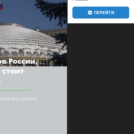
ПЕРЕЙТИ
ов России,
 стоит
ь
шное внутреннее