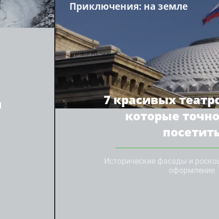
Приключения
: на земле
7 красивых театр
я
которые точно
посетит
Исторические фасады и роско
и
оформление