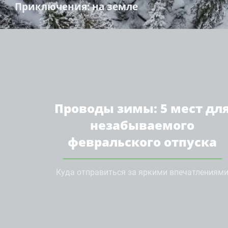
Приключения
: на земле
Проводы зимы: 5 мест дл
незабываемого
февральского отпуска
Куда отправиться за яркими впечатлениям