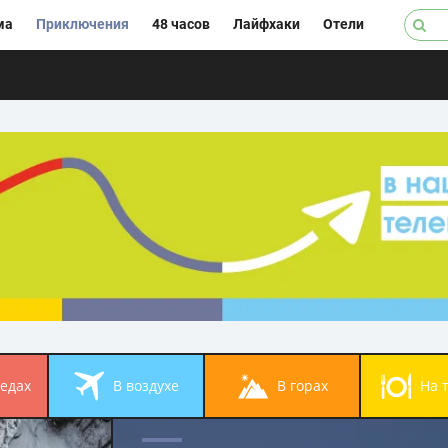
ма
Приключения
48 часов
Лайфхаки
Отели
педах
в воздухе
в горах
на