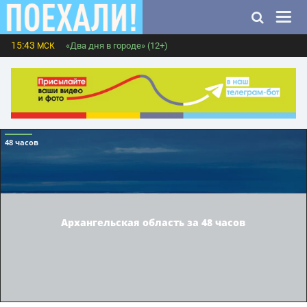
15:43
«Два дня в городе» (12+)
МСК
48 часов
Архангельская область за 48 часов